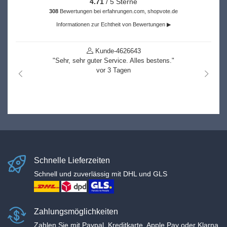
4.71
/ 5 Sterne
308
Bewertungen bei erfahrungen.com, shopvote.de
Informationen zur Echtheit von Bewertungen ▶
Kunde-4626643
"Sehr, sehr guter Service. Alles bestens."
vor 3 Tagen
nach links
nach r
Schnelle Lieferzeiten
Schnell und zuverlässig mit DHL und GLS
Zahlungsmöglichkeiten
Zahlen Sie mit Paypal, Kreditkarte, Apple Pay oder Klarna