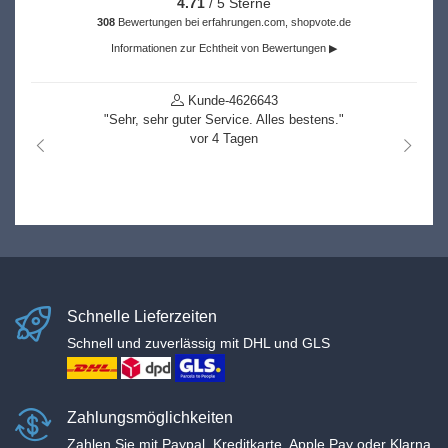
4.71
/ 5 Sterne
308
Bewertungen bei erfahrungen.com, shopvote.de
Informationen zur Echtheit von Bewertungen ▶
Kunde-4626643
"Sehr, sehr guter Service. Alles bestens."
vor 4 Tagen
nach links
nach r
Schnelle Lieferzeiten
Schnell und zuverlässig mit DHL und GLS
Zahlungsmöglichkeiten
Zahlen Sie mit Paypal, Kreditkarte, Apple Pay oder Klarna