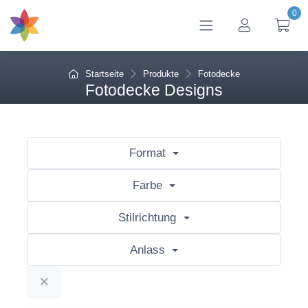
0
btn_account
btn
Startseite
Produkte
Fotodecke
Fotodecke Designs
Format
Farbe
Stilrichtung
Anlass