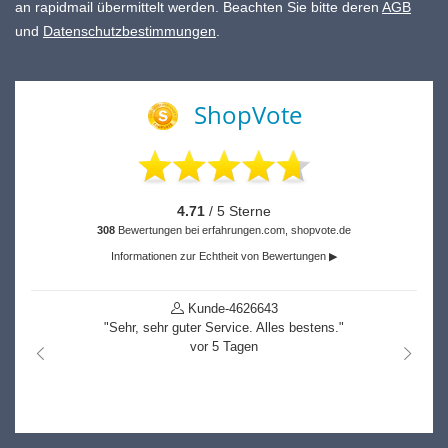
an rapidmail übermittelt werden. Beachten Sie bitte deren
AGB
und
Datenschutzbestimmungen
.
ShopVote
4.71
/ 5 Sterne
308
Bewertungen bei erfahrungen.com, shopvote.de
Informationen zur Echtheit von Bewertungen ▶
Kunde-4626643
"Sehr, sehr guter Service. Alles bestens."
vor 5 Tagen
nach links
nach r