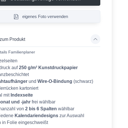
eigenes Foto verwenden
 zum Produkt
ails Familienplaner
zelseiten
ldruck auf
250 g/m² Kunstdruckpapier
anzbeschichtet
ahtaufhänger
und
Wire-O-Bindung
(schwarz)
errücken kartoniert
al mit
Indexseite
onat und -jahr
frei wählbar
nanzahl von
2 bis 6 Spalten
wählbar
hiedene
Kalendariendesigns
zur Auswahl
n in Folie eingeschweißt