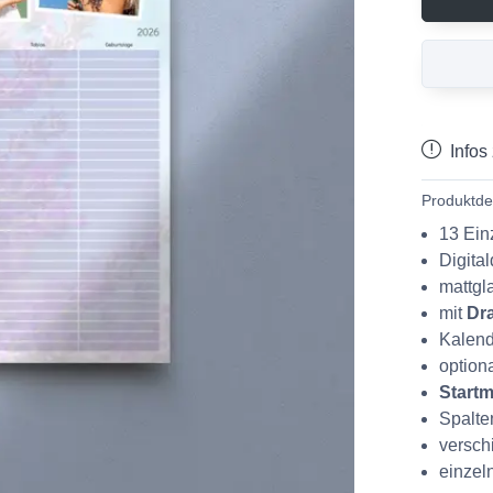
Infos
Produktdet
13 Ein
Digita
mattgl
mit
Dr
Kalend
option
Startm
Spalte
versc
einzel