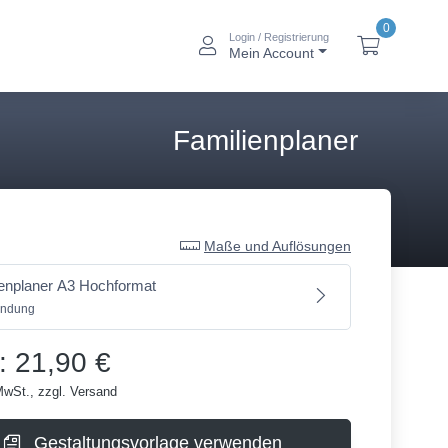
0
Login / Registrierung
btn_account_alt
btn_baske
Mein Account
Familienplaner
Maße und Auflösungen
ienplaner A3 Hochformat
indung
: 21,90 €
MwSt., zzgl. Versand
Gestaltungsvorlage verwenden