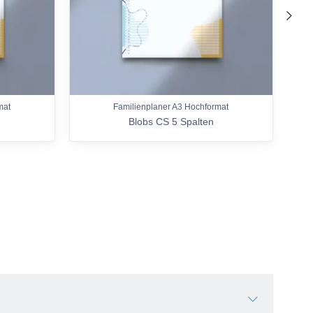
nach
mat
Familienplaner A3 Hochformat
Blobs CS 5 Spalten