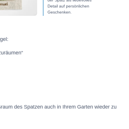
der Spatz als liebevolles
Detail auf persönlichen
Geschenken.
 des Artikels
gel:
fzuräumen“
sraum des Spatzen auch in Ihrem Garten wieder zu