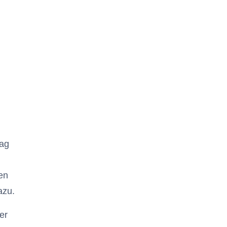
tag
hen
azu.
er