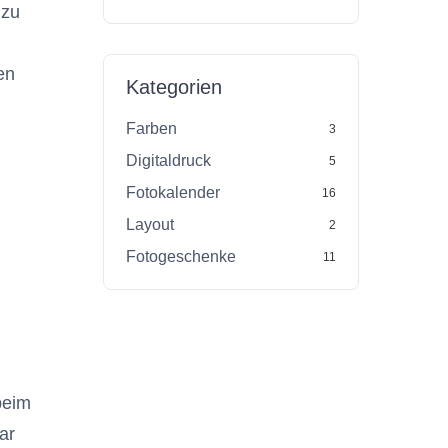
 zu
en
Kategorien
Farben
3
Digitaldruck
5
Fotokalender
16
Layout
2
Fotogeschenke
11
beim
ar