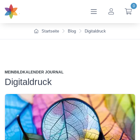
0
btn_account
btn
Startseite
Blog
Digitaldruck
MEINBILDKALENDER JOURNAL
Digitaldruck