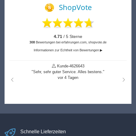
ShopVote
4.71
/ 5 Sterne
308
Bewertungen bei erfahrungen.com, shopvote.de
Informationen zur Echtheit von Bewertungen ▶
Kunde-4851719
."
"k.A."
vor 53 Tagen
nach links
nach r
Schnelle Lieferzeiten