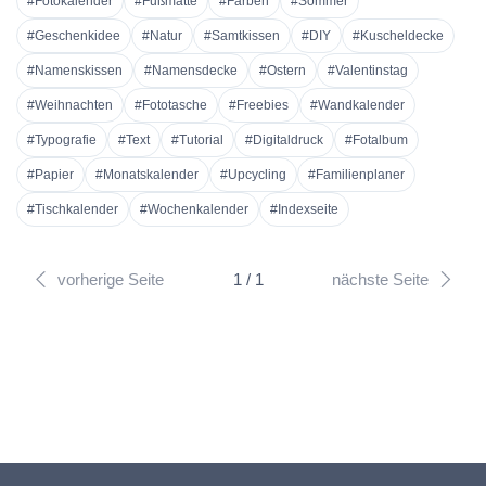
#Fotokalender
#Fußmatte
#Farben
#Sommer
#Geschenkidee
#Natur
#Samtkissen
#DIY
#Kuscheldecke
#Namenskissen
#Namensdecke
#Ostern
#Valentinstag
#Weihnachten
#Fototasche
#Freebies
#Wandkalender
#Typografie
#Text
#Tutorial
#Digitaldruck
#Fotalbum
#Papier
#Monatskalender
#Upcycling
#Familienplaner
#Tischkalender
#Wochenkalender
#Indexseite
vorherige Seite
1 / 1
nächste Seite