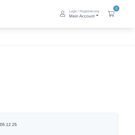
0
Login / Registrierung
btn_account_alt
btn_baske
Mein Account
05.12.25