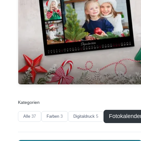
Kategorien
Fotokalende
Alle
37
Farben
3
Digitaldruck
5