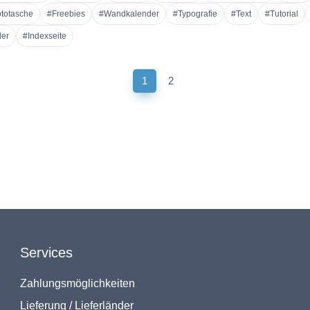
totasche
#Freebies
#Wandkalender
#Typografie
#Text
#Tutorial
er
#Indexseite
(current)
1
2
Services
Zahlungsmöglichkeiten
Lieferung / Lieferländer