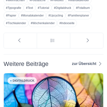
#Weihnachten
#Fototasche
#Freebies
#Wandkalender
#Typografie
#Text
#Tutorial
#Digitaldruck
#Fotalbum
#Papier
#Monatskalender
#Upcycling
#Familienplaner
#Tischkalender
#Wochenkalender
#Indexseite
Weitere Beiträge
zur Übersicht
●
DIGITALDRUCK