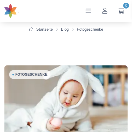
0
btn_account
btn
Startseite
Blog
Fotogeschenke
●
FOTOGESCHENKE