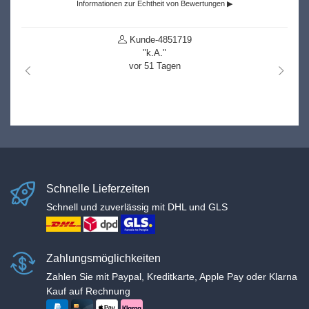
Informationen zur Echtheit von Bewertungen ▶
Kunde-4851719
"k.A."
vor 51 Tagen
nach links
nach r
Schnelle Lieferzeiten
Schnell und zuverlässig mit DHL und GLS
Zahlungsmöglichkeiten
Zahlen Sie mit Paypal, Kreditkarte, Apple Pay oder Klarna
Kauf auf Rechnung