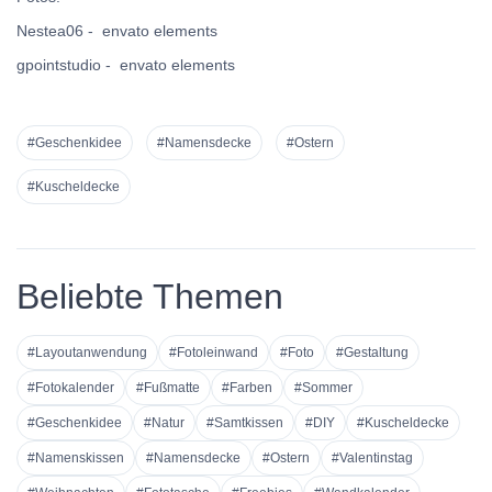
Nestea06 -
envato elements
gpointstudio -
envato elements
#Geschenkidee
#Namensdecke
#Ostern
#Kuscheldecke
Beliebte Themen
#Layoutanwendung
#Fotoleinwand
#Foto
#Gestaltung
#Fotokalender
#Fußmatte
#Farben
#Sommer
#Geschenkidee
#Natur
#Samtkissen
#DIY
#Kuscheldecke
#Namenskissen
#Namensdecke
#Ostern
#Valentinstag