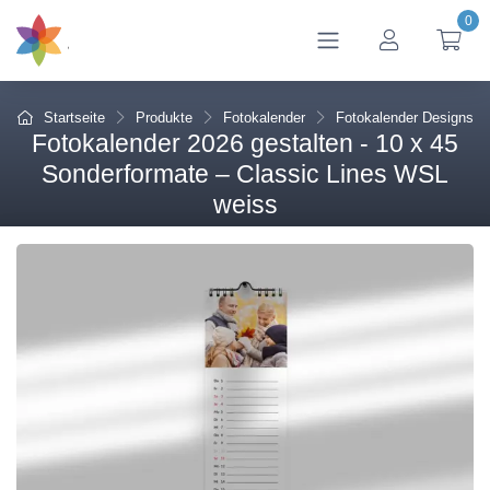
0
btn_account
btn
Startseite
Produkte
Fotokalender
Fotokalender Designs
Fotokalender 2026 gestalten - 10 x 45
Sonderformate – Classic Lines WSL
weiss