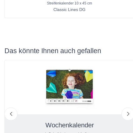
Streifenkalender 10 x 45 cm
Classic Lines DG
Das könnte Ihnen auch gefallen
nach links
n
Wochenkalender