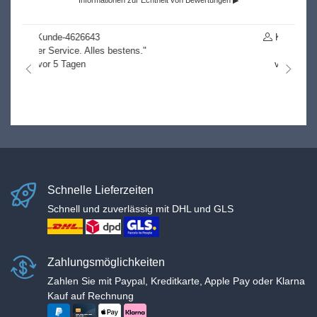
Informationen zur Echtheit von Bewertungen ▶
Kunde-4851719
"k.A."
vor 54 Tagen
nach links
nach r
Schnelle Lieferzeiten
Schnell und zuverlässig mit DHL und GLS
Zahlungsmöglichkeiten
Zahlen Sie mit Paypal, Kreditkarte, Apple Pay oder Klarna
Kauf auf Rechnung