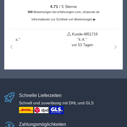
4.71
/ 5 Sterne
308
Bewertungen bei erfahrungen.com, shopvote.de
Informationen zur Echtheit von Bewertungen ▶
Kunde-4851719
"k.A."
vor 53 Tagen
nach links
nach r
Schnelle Lieferzeiten
Schnell und zuverlässig mit DHL und GLS
Zahlungsmöglichkeiten