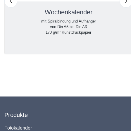
nach links
n
Wochenkalender
mit Spiralbindung und Aufhänger
von Din A5 bis Din A3
170 g/m² Kunstdruckpapier
Produkte
Fotokalender