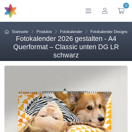
0
btn_account
btn
Startseite
Produkte
Fotokalender
Fotokalender Designs
Fotokalender 2026 gestalten - A4
Querformat – Classic unten DG LR
schwarz