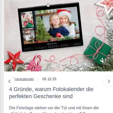
in
Fotokalender
05.12.25
nach links
n
4 Gründe, warum Fotokalender die
perfekten Geschenke sind
Die Feiertage stehen vor der Tür und mit ihnen die