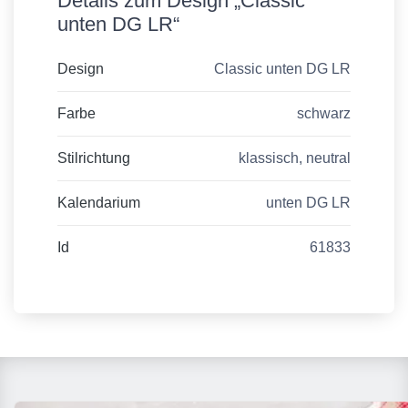
Details zum Design „Classic
unten DG LR“
Design
Classic unten DG LR
Farbe
schwarz
Stilrichtung
klassisch, neutral
Kalendarium
unten DG LR
Id
61833