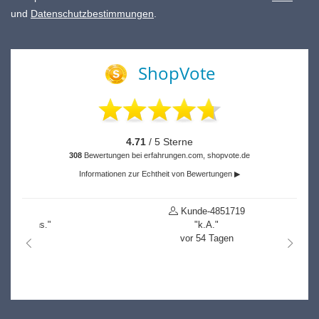
und
Datenschutzbestimmungen
.
ShopVote
4.71
/ 5 Sterne
308
Bewertungen bei erfahrungen.com, shopvote.de
Informationen zur Echtheit von Bewertungen ▶
Kunde-4851719
"k.A."
vor 54 Tagen
nach links
nach r