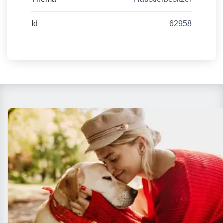
Id
62958