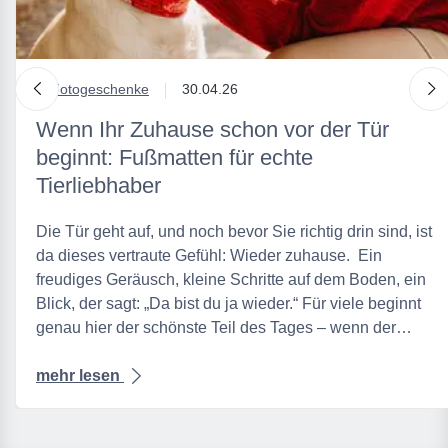
nach links
n
in
Fotogeschenke
30.04.26
Wenn Ihr Zuhause schon vor der Tür
beginnt: Fußmatten für echte
Tierliebhaber
Die Tür geht auf, und noch bevor Sie richtig drin sind, ist
da dieses vertraute Gefühl: Wieder zuhause. Ein
freudiges Geräusch, kleine Schritte auf dem Boden, ein
Blick, der sagt: „Da bist du ja wieder.“ Für viele beginnt
genau hier der schönste Teil des Tages – wenn der…
mehr lesen