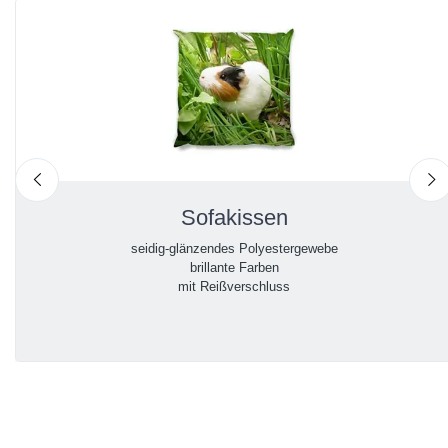
nach links
n
Sofakissen
seidig-glänzendes Polyestergewebe
brillante Farben
mit Reißverschluss