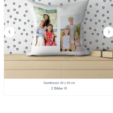
nach links
n
Samtkissen 30 x 30 cm
2 Bilder R