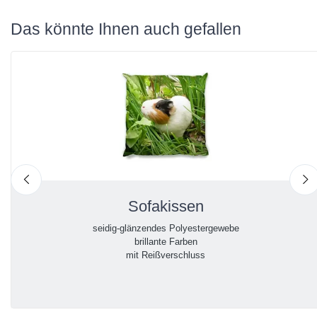
Das könnte Ihnen auch gefallen
nach links
n
Sofakissen
seidig-glänzendes Polyestergewebe
brillante Farben
mit Reißverschluss