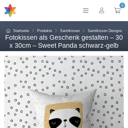
0
btn_account
btn
Startseite
Produkte
Samtkissen
Samtkissen Designs
Fotokissen als Geschenk gestalten – 30
x 30cm – Sweet Panda schwarz-gelb