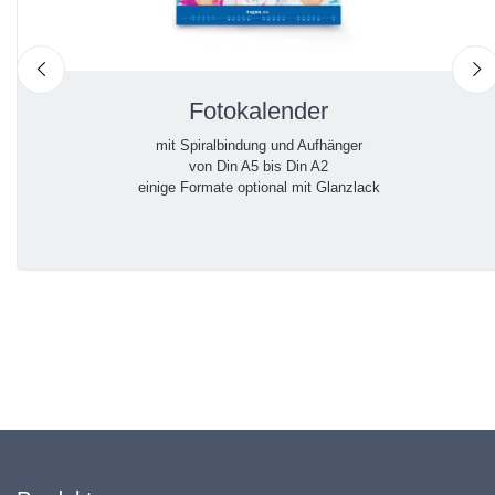
nach links
n
Fotokalender
mit Spiralbindung und Aufhänger
von Din A5 bis Din A2
einige Formate optional mit Glanzlack