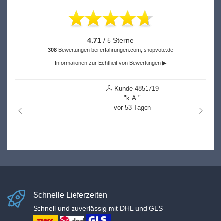
4.71
/ 5 Sterne
308
Bewertungen bei erfahrungen.com, shopvote.de
Informationen zur Echtheit von Bewertungen ▶
Kunde-4851719
"k.A."
vor 53 Tagen
nach links
nach r
Schnelle Lieferzeiten
Schnell und zuverlässig mit DHL und GLS