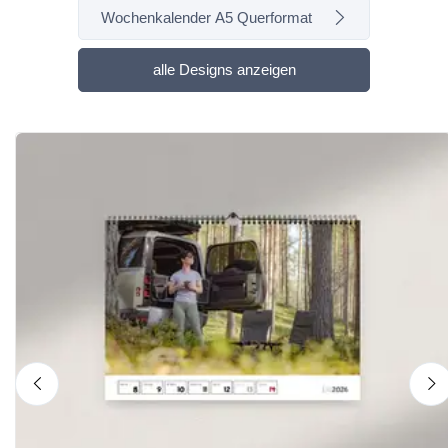
Wochenkalender A5 Querformat
alle Designs anzeigen
nach links
n