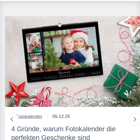
in
Fotokalender
05.12.25
nach links
n
4 Gründe, warum Fotokalender die
perfekten Geschenke sind