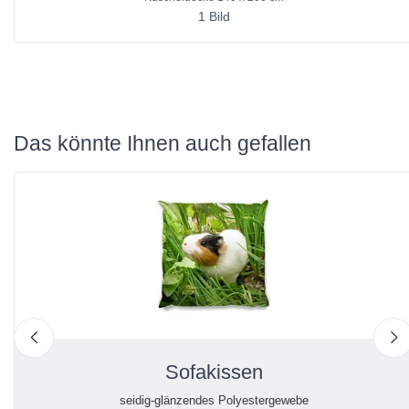
1 Bild
Das könnte Ihnen auch gefallen
nach links
n
Sofakissen
seidig-glänzendes Polyestergewebe