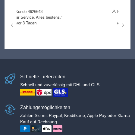
Kunde-4851719
"k.A."
vor 52 Tagen
nach links
nach r
Schnelle Lieferzeiten
Schnell und zuverlässig mit DHL und GLS
Zahlungsmöglichkeiten
Zahlen Sie mit Paypal, Kreditkarte, Apple Pay oder Klarna
Kauf auf Rechnung