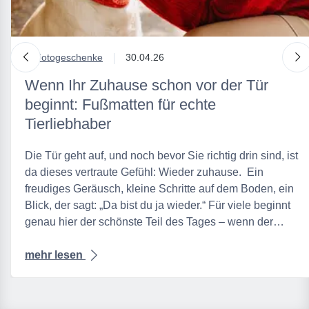
nach links
n
in
Fotogeschenke
30.04.26
Wenn Ihr Zuhause schon vor der Tür
beginnt: Fußmatten für echte
Tierliebhaber
Die Tür geht auf, und noch bevor Sie richtig drin sind, ist
da dieses vertraute Gefühl: Wieder zuhause. Ein
freudiges Geräusch, kleine Schritte auf dem Boden, ein
Blick, der sagt: „Da bist du ja wieder.“ Für viele beginnt
genau hier der schönste Teil des Tages – wenn der…
mehr lesen