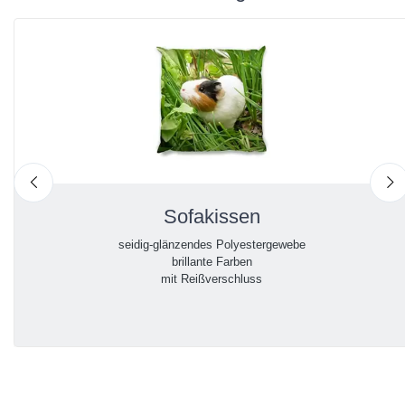
nach links
n
Sofakissen
seidig-glänzendes Polyestergewebe
brillante Farben
mit Reißverschluss