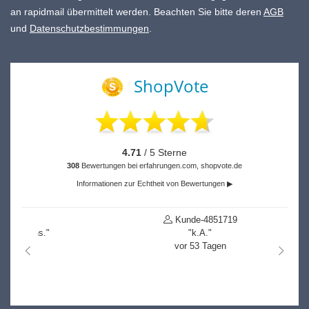
an rapidmail übermittelt werden. Beachten Sie bitte deren
AGB
und
Datenschutzbestimmungen
.
ShopVote
4.71
/ 5 Sterne
308
Bewertungen bei erfahrungen.com, shopvote.de
Informationen zur Echtheit von Bewertungen ▶
Kunde-4851719
"k.A."
vor 53 Tagen
nach links
nach r