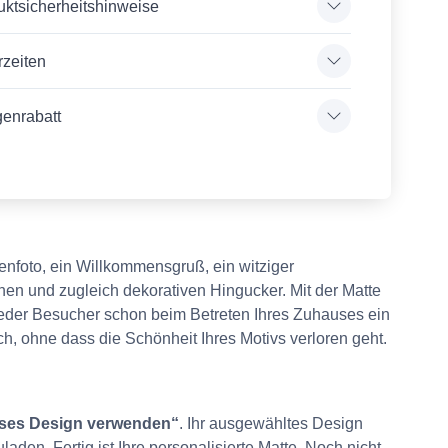
uktsicherheitshinweise
rzeiten
enrabatt
nfoto, ein Willkommensgruß, ein witziger
hen und zugleich dekorativen Hingucker. Mit der Matte
 jeder Besucher schon beim Betreten Ihres Zuhauses ein
uch, ohne dass die Schönheit Ihres Motivs verloren geht.
eses Design verwenden“
. Ihr ausgewähltes Design
den. Fertig ist Ihre personalisierte Matte. Noch nicht