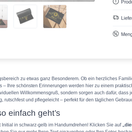
Prod
Liefe
Meng
gsbereich zu etwas ganz Besonderem. Ob ein herzliches Familie
s – Ihre schönsten Erinnerungen werden hier zu einem praktisc
ndividuellen Willkommensgruß, sondern sorgen auch dafür, dass
g, rutschfest und pflegeleicht – perfekt für den täglichen Gebra
so einfach geht’s
t Initial in schwarz-gelb im Handumdrehen! Klicken Sie auf
„di
hen Sie nur mehr Ihren Text einzugeben oder Ihre Fotos hochzula