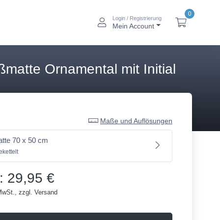
0
Login / Registrierung
btn_account_alt
btn_baske
Mein Account
ßmatte Ornamental mit Initial
Maße und Auflösungen
tte 70 x 50 cm
kettelt
: 29,95 €
MwSt., zzgl. Versand