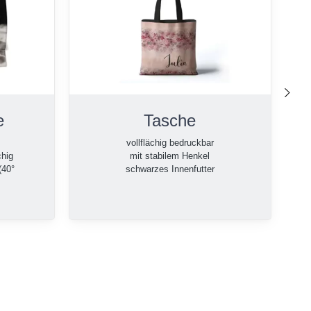
nach
e
Tasche
vollflächig bedruckbar
chig
mit stabilem Henkel
(40°
schwarzes Innenfutter