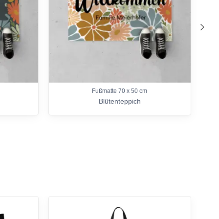
nach
Fußmatte 70 x 50 cm
Blütenteppich