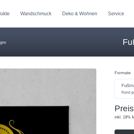
dukte
Wandschmuck
Deko & Wohnen
Service
Fu
igns
Formate
Fußma
Rand ge
Preis
inkl. 19% 