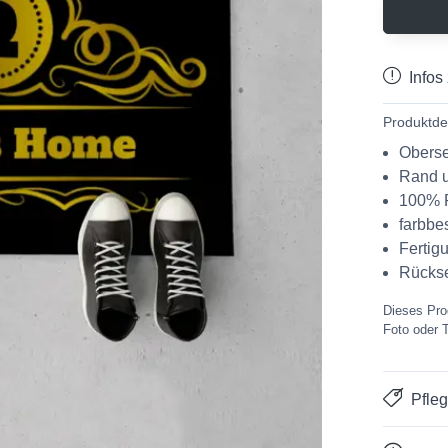
Infos
Produktde
Oberse
Rand u
100% P
farbbe
Fertig
Rücks
Dieses Prod
Foto oder 
Pfle