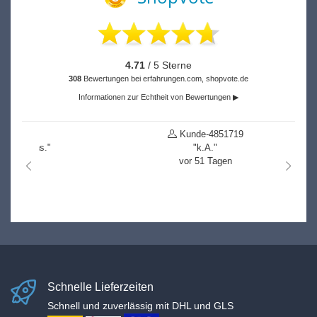
4.71
/ 5 Sterne
308
Bewertungen bei erfahrungen.com, shopvote.de
Informationen zur Echtheit von Bewertungen ▶
Kunde-4851719
"k.A."
vor 51 Tagen
nach links
nach r
Schnelle Lieferzeiten
Schnell und zuverlässig mit DHL und GLS