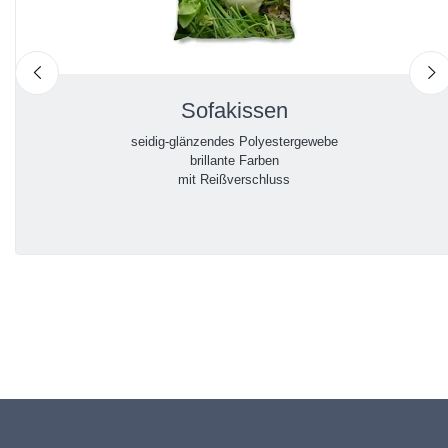
nach links
n
Sofakissen
seidig-glänzendes Polyestergewebe
brillante Farben
mit Reißverschluss