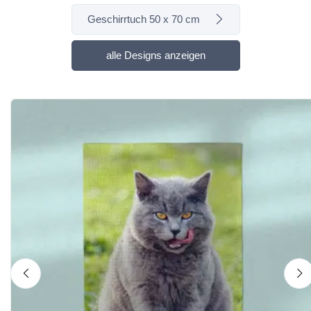
Geschirrtuch 50 x 70 cm
alle Designs anzeigen
nach links
n