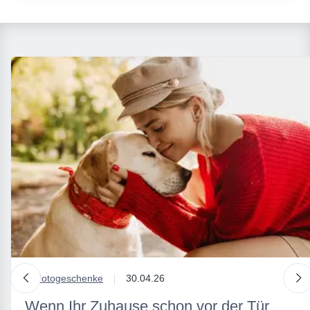
nach links
n
in
Fotogeschenke
30.04.26
Wenn Ihr Zuhause schon vor der Tür