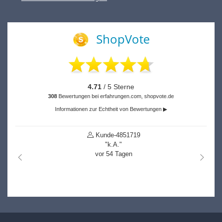
ShopVote
4.71
/ 5 Sterne
308
Bewertungen bei erfahrungen.com, shopvote.de
Informationen zur Echtheit von Bewertungen ▶
Kunde-4851719
"k.A."
vor 54 Tagen
nach links
nach r