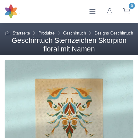
0
btn_account
btn
Startseite
Produkte
Geschirrtuch
Designs Geschirrtuch
Geschirrtuch Sternzeichen Skorpion
floral mit Namen