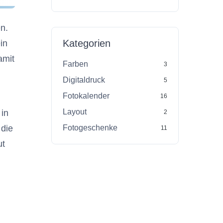
en.
Kategorien
in
amit
Farben
3
Digitaldruck
5
Fotokalender
16
Layout
 in
2
Fotogeschenke
 die
11
ut