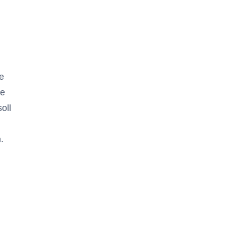
e
he
oll
.