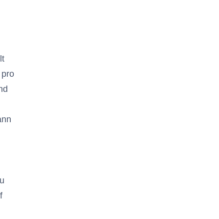
lt
 pro
nd
ann
zu
f