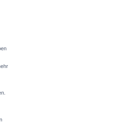
ben
mehr
en.
en