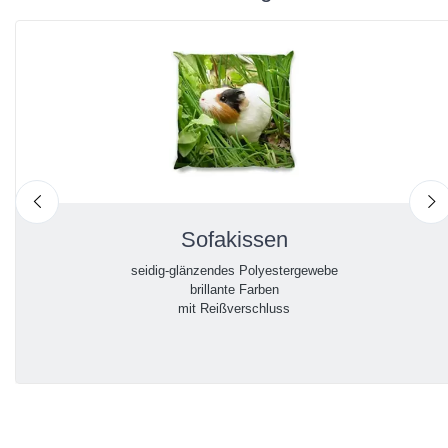
nach links
n
Sofakissen
seidig-glänzendes Polyestergewebe
brillante Farben
mit Reißverschluss