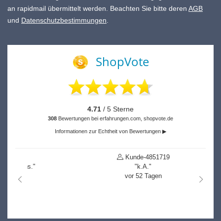
an rapidmail übermittelt werden. Beachten Sie bitte deren
AGB
und
Datenschutzbestimmungen
.
ShopVote
4.71
/ 5 Sterne
308
Bewertungen bei erfahrungen.com, shopvote.de
Informationen zur Echtheit von Bewertungen ▶
Kunde-4851719
"k.A."
vor 52 Tagen
nach links
nach r