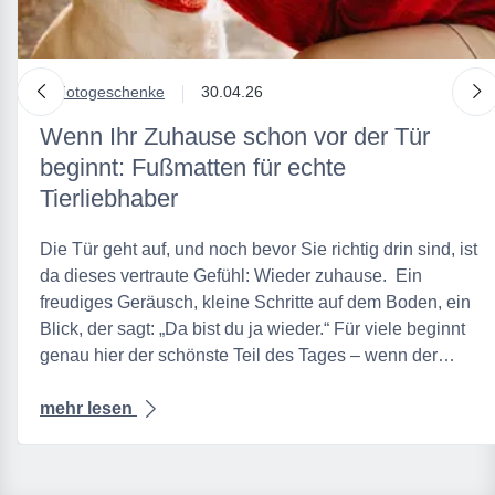
nach links
n
in
Fotogeschenke
30.04.26
Wenn Ihr Zuhause schon vor der Tür
beginnt: Fußmatten für echte
Tierliebhaber
Die Tür geht auf, und noch bevor Sie richtig drin sind, ist
da dieses vertraute Gefühl: Wieder zuhause. Ein
freudiges Geräusch, kleine Schritte auf dem Boden, ein
Blick, der sagt: „Da bist du ja wieder.“ Für viele beginnt
genau hier der schönste Teil des Tages – wenn der…
mehr lesen