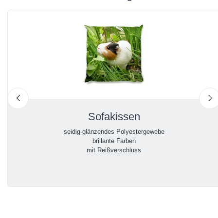
nach links
n
Sofakissen
seidig-glänzendes Polyestergewebe
brillante Farben
mit Reißverschluss