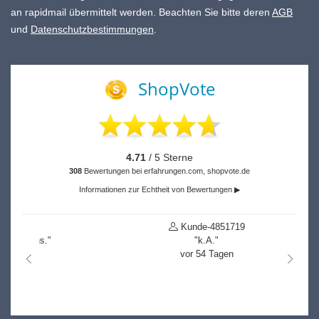
an rapidmail übermittelt werden. Beachten Sie bitte deren
AGB
und
Datenschutzbestimmungen
.
ShopVote
4.71
/ 5 Sterne
308
Bewertungen bei erfahrungen.com, shopvote.de
Informationen zur Echtheit von Bewertungen ▶
Kunde-4851719
"k.A."
vor 54 Tagen
nach links
nach r