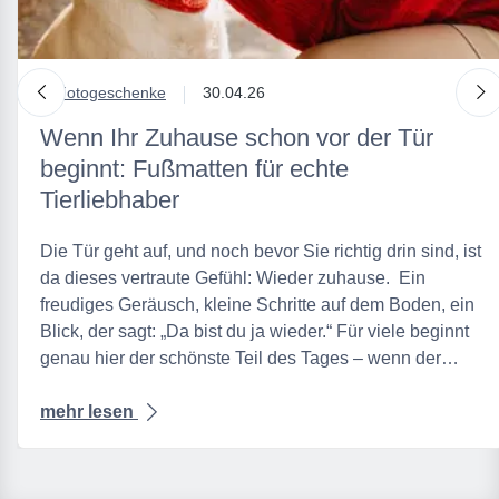
nach links
n
in
Fotogeschenke
30.04.26
Wenn Ihr Zuhause schon vor der Tür
beginnt: Fußmatten für echte
Tierliebhaber
Die Tür geht auf, und noch bevor Sie richtig drin sind, ist
da dieses vertraute Gefühl: Wieder zuhause. Ein
freudiges Geräusch, kleine Schritte auf dem Boden, ein
Blick, der sagt: „Da bist du ja wieder.“ Für viele beginnt
genau hier der schönste Teil des Tages – wenn der…
mehr lesen