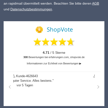
an rapidmail übermittelt werden. Beachten Sie bitte deren
AGB
und
Datenschutzbestimmungen
.
ShopVote
4.71
/ 5 Sterne
308
Bewertungen bei erfahrungen.com, shopvote.de
Informationen zur Echtheit von Bewertungen ▶
Kunde-4851719
"k.A."
vor 54 Tagen
nach links
nach r