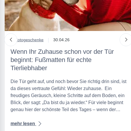
nach links
n
in
Fotogeschenke
30.04.26
Wenn Ihr Zuhause schon vor der Tür
beginnt: Fußmatten für echte
Tierliebhaber
Die Tür geht auf, und noch bevor Sie richtig drin sind, ist
da dieses vertraute Gefühl: Wieder zuhause. Ein
freudiges Geräusch, kleine Schritte auf dem Boden, ein
Blick, der sagt: „Da bist du ja wieder.“ Für viele beginnt
genau hier der schönste Teil des Tages – wenn der…
mehr lesen