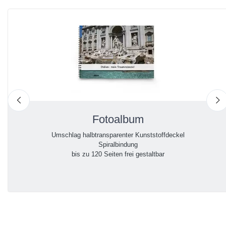
nach links
n
Fotoalbum
Umschlag halbtransparenter Kunststoffdeckel
Spiralbindung
bis zu 120 Seiten frei gestaltbar