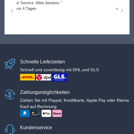
"k.A."
vor 53 Tagen
nach links
nach r
Schnelle Lieferzeiten
Schnell und zuverlässig mit DHL und GLS
Zahlungsmöglichkeiten
Zahlen Sie mit Paypal, Kreditkarte, Apple Pay oder Klarna
Kauf auf Rechnung
Kundenservice