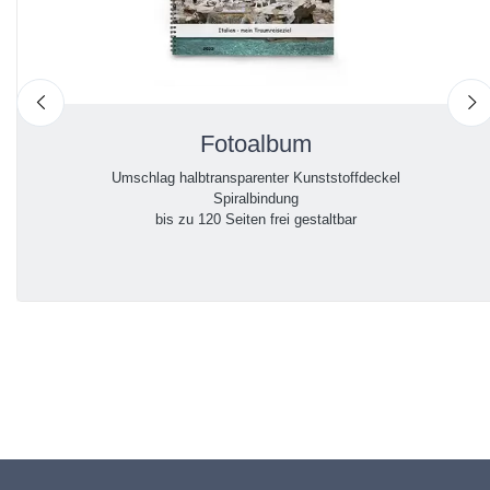
nach links
n
Fotoalbum
Umschlag halbtransparenter Kunststoffdeckel
Spiralbindung
bis zu 120 Seiten frei gestaltbar