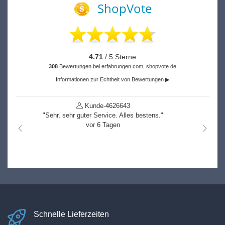
ShopVote
4.71
/ 5 Sterne
308
Bewertungen bei erfahrungen.com, shopvote.de
Informationen zur Echtheit von Bewertungen ▶
Kunde-4851719
"k.A."
vor 55 Tagen
nach links
nach r
Schnelle Lieferzeiten