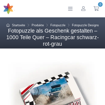
0
btn_account
btn
Startseite
Produkte
Fotopuzzle
Fotopuzzle Designs
Fotopuzzle als Geschenk gestalten –
1000 Teile Quer – Racingcar schwarz-
rot-grau