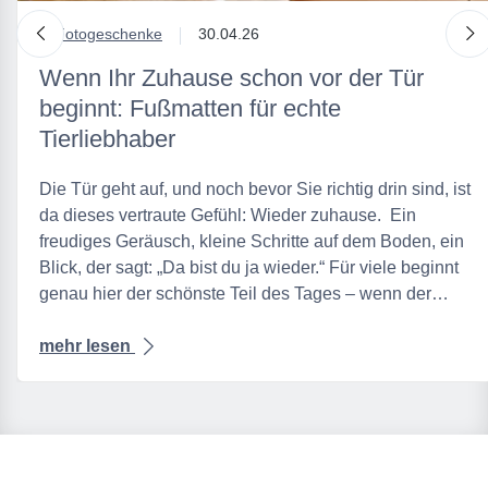
nach links
n
in
Fotogeschenke
30.04.26
Wenn Ihr Zuhause schon vor der Tür
beginnt: Fußmatten für echte
Tierliebhaber
Die Tür geht auf, und noch bevor Sie richtig drin sind, ist
da dieses vertraute Gefühl: Wieder zuhause. Ein
freudiges Geräusch, kleine Schritte auf dem Boden, ein
Blick, der sagt: „Da bist du ja wieder.“ Für viele beginnt
genau hier der schönste Teil des Tages – wenn der…
mehr lesen