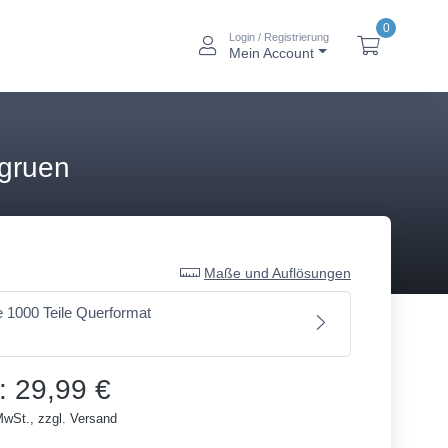
0
Login / Registrierung
btn_account_alt
btn_baske
Mein Account
 gruen
Maße und Auflösungen
 1000 Teile Querformat
: 29,99 €
MwSt., zzgl. Versand