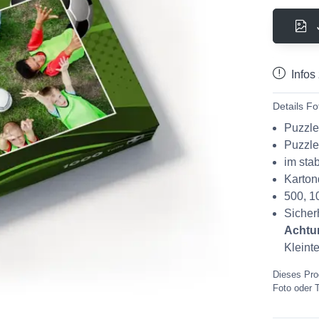
Infos
Details Fo
Puzzle 
Puzzle
im sta
Karton
500, 1
Sicher
Achtu
Kleinte
Dieses Prod
Foto oder 