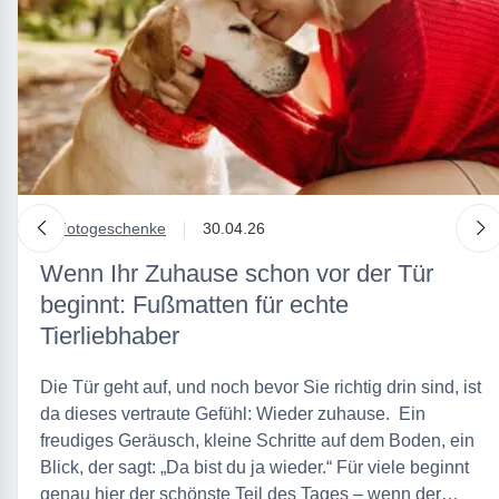
nach links
n
in
Fotogeschenke
30.04.26
Wenn Ihr Zuhause schon vor der Tür
beginnt: Fußmatten für echte
Tierliebhaber
Die Tür geht auf, und noch bevor Sie richtig drin sind, ist
da dieses vertraute Gefühl: Wieder zuhause. Ein
freudiges Geräusch, kleine Schritte auf dem Boden, ein
Blick, der sagt: „Da bist du ja wieder.“ Für viele beginnt
genau hier der schönste Teil des Tages – wenn der…