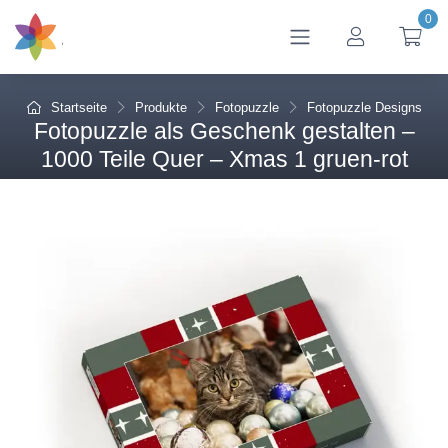
0
btn_account
btn
Startseite
Produkte
Fotopuzzle
Fotopuzzle Designs
Fotopuzzle als Geschenk gestalten –
1000 Teile Quer – Xmas 1 gruen-rot