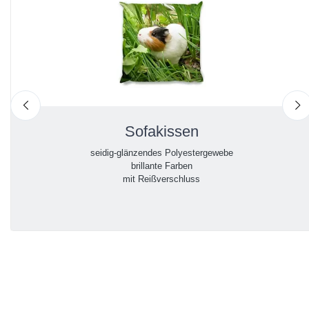
nach links
n
Sofakissen
seidig-glänzendes Polyestergewebe
brillante Farben
mit Reißverschluss