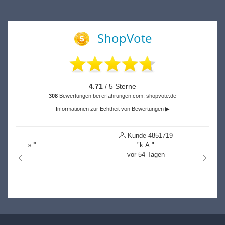
ShopVote
4.71
/ 5 Sterne
308
Bewertungen bei erfahrungen.com, shopvote.de
Informationen zur Echtheit von Bewertungen ▶
Kunde-4851719
"k.A."
vor 54 Tagen
nach links
nach r